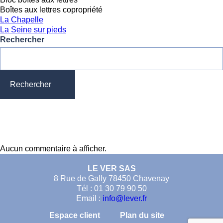
Boîtes aux lettres copropriété
La Chapelle
La Seine sur pieds
Rechercher
Rechercher
Articles récents
Commentaires récents
Aucun commentaire à afficher.
LE VER SAS
8 Rue de Gally 78450 Chavenay
Tél : 01 30 79 90 50
Email :
info@lever.fr
Espace client
Plan du site